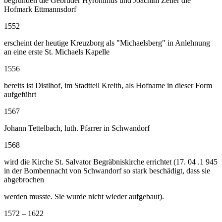
begründen die Gebrüder Hyronimus und Joachim Zeller die
Hofmark Ettmannsdorf
1552
erscheint der heutige Kreuzborg als "Michaelsberg" in Anlehnung
an eine erste St. Michaels Kapelle
1556
bereits ist Distlhof, im Stadtteil Kreith, als Hofname in dieser Form
aufgeführt
1567
Johann Tettelbach, luth. Pfarrer in Schwandorf
1568
wird die Kirche St. Salvator Begräbniskirche errichtet (17. 04 .1 945
in der Bombennacht von Schwandorf so stark beschädigt, dass sie
abgebrochen
werden musste. Sie wurde nicht wieder aufgebaut).
1572 – 1622