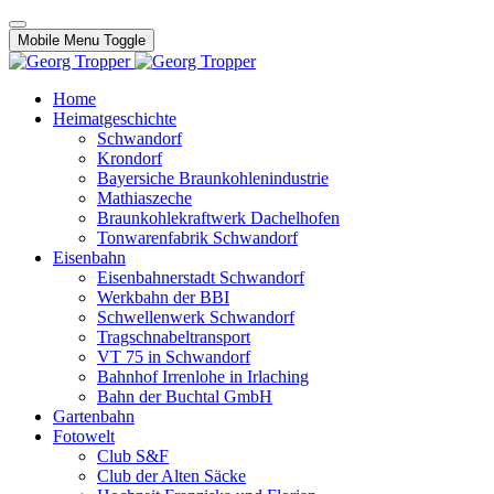
Mobile Menu Toggle
Home
Heimatgeschichte
Schwandorf
Krondorf
Bayersiche Braunkohlenindustrie
Mathiaszeche
Braunkohlekraftwerk Dachelhofen
Tonwarenfabrik Schwandorf
Eisenbahn
Eisenbahnerstadt Schwandorf
Werkbahn der BBI
Schwellenwerk Schwandorf
Tragschnabeltransport
VT 75 in Schwandorf
Bahnhof Irrenlohe in Irlaching
Bahn der Buchtal GmbH
Gartenbahn
Fotowelt
Club S&F
Club der Alten Säcke