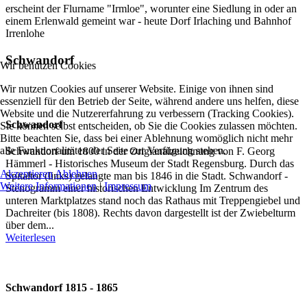
erscheint der Flurname "Irmloe", worunter eine Siedlung in oder an
einem Erlenwald gemeint war - heute Dorf Irlaching und Bahnhof
Irrenlohe
Schwandorf
Wir benutzen Cookies
Wir nutzen Cookies auf unserer Website. Einige von ihnen sind
essenziell für den Betrieb der Seite, während andere uns helfen, diese
Website und die Nutzererfahrung zu verbessern (Tracking Cookies).
Schwandorf
Sie können selbst entscheiden, ob Sie die Cookies zulassen möchten.
Bitte beachten Sie, dass bei einer Ablehnung womöglich nicht mehr
alle Funktionalitäten der Seite zur Verfügung stehen.
Schwandorf um 1800 in der Origianalzeichnung von F. Georg
Hämmerl - Historisches Museum der Stadt Regensburg. Durch das
Akzeptieren
Ablehnen
Spitaltor (links) gelangte man bis 1846 in die Stadt. Schwandorf -
Weitere Informationen
|
Impressum
Stenogramm einer historischen Entwicklung Im Zentrum des
unteren Marktplatzes stand noch das Rathaus mit Treppengiebel und
Dachreiter (bis 1808). Rechts davon dargestellt ist der Zwiebelturm
über dem...
Weiterlesen
Schwandorf 1815 - 1865