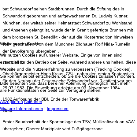
bat Schwandorf seinen Stadtbrunnen. Durch die Stiftung des in
Schwandorf geborenen und aufgewachsenen Dr. Ludwig Kuttner,
München, der weitab seiner Heimatstadt Schwandorf zu Wohlstand
und Ansehen gelangt ist, wurde der in Granit gefertigte Brunnen mit
dem bronzenen St. Benedikt - der auf die Klostertradition hinweisen
Wir benutzen Cookies
soll - geschaffen v on dem Münchner Bildhauer Rolf Nida-Rümelin
der Bevölkerung übergeben .
Wir nutzen Cookies auf unserer Website. Einige von ihnen sind
essenziell für den Betrieb der Seite, während andere uns helfen, diese
28.10.1982
Website und die Nutzererfahrung zu verbessern (Tracking Cookies).
Oberbürgermeister Hans Kraus, CSU, nahm den ersten Spatenstich
Sie können selbst entscheiden, ob Sie die Cookies zulassen möchten.
für den Neubau der Feuerwache Schwandorf vor. Richtfest war am
Bitte beachten Sie, dass bei einer Ablehnung womöglich nicht mehr
29.07.1983. Die Einweihung erfolgte am 03. November 1984.
alle Funktionalitäten der Seite zur Verfügung stehen.
1982 Auflösung der BBI, Ende der Tonwarenfabrik
Akzeptieren
Ablehnen
Weitere Informationen
|
Impressum
1983
Erster Bauabschnitt der Sportanlage des TSV; Müllkraftwerk an VAW
übergeben; Oberer Marktplatz wird Fußgängerzone