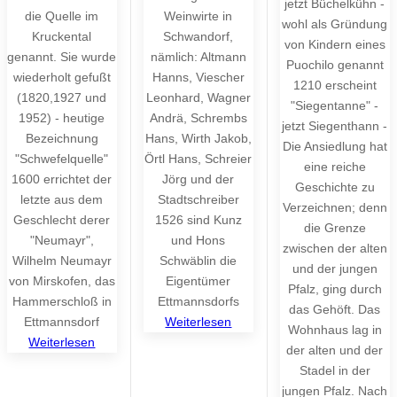
jetzt Büchelkühn -
die Quelle im
Weinwirte in
wohl als Gründung
Kruckental
Schwandorf,
von Kindern eines
genannt. Sie wurde
nämlich: Altmann
Puochilo genannt
wiederholt gefußt
Hanns, Viescher
1210 erscheint
(1820,1927 und
Leonhard, Wagner
"Siegentanne" -
1952) - heutige
Andrä, Schrembs
jetzt Siegenthann -
Bezeichnung
Hans, Wirth Jakob,
Die Ansiedlung hat
"Schwefelquelle"
Örtl Hans, Schreier
eine reiche
1600 errichtet der
Jörg und der
Geschichte zu
letzte aus dem
Stadtschreiber
Verzeichnen; denn
Geschlecht derer
1526 sind Kunz
die Grenze
"Neumayr",
und Hons
zwischen der alten
Wilhelm Neumayr
Schwäblin die
und der jungen
von Mirskofen, das
Eigentümer
Pfalz, ging durch
Hammerschloß in
Ettmannsdorfs
das Gehöft. Das
Ettmannsdorf
Weiterlesen
Wohnhaus lag in
Weiterlesen
der alten und der
Stadel in der
jungen Pfalz. Nach