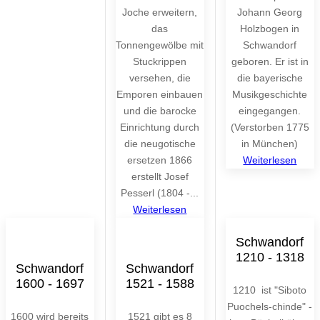
Joche erweitern,
Johann Georg
das
Holzbogen in
Tonnengewölbe mit
Schwandorf
Stuckrippen
geboren. Er ist in
versehen, die
die bayerische
Emporen einbauen
Musikgeschichte
und die barocke
eingegangen.
Einrichtung durch
(Verstorben 1775
die neugotische
in München)
ersetzen 1866
Weiterlesen
erstellt Josef
Pesserl (1804 -...
Weiterlesen
Schwandorf
1210 - 1318
Schwandorf
Schwandorf
1600 - 1697
1521 - 1588
1210 ist "Siboto
Puochels-chinde" -
1600 wird bereits
1521 gibt es 8