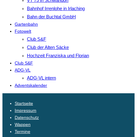
VT 75 in Schwandorf
Bahnhof Irrenlohe in Irlaching
Bahn der Buchtal GmbH
Gartenbahn
Fotowelt
Club S&F
Club der Alten Säcke
Hochzeit Franziska und Florian
Club S&F
ADG-VL
ADG-VL intern
Adventskalender
Startseite
Impressum
Datenschutz
Wappen
Termine