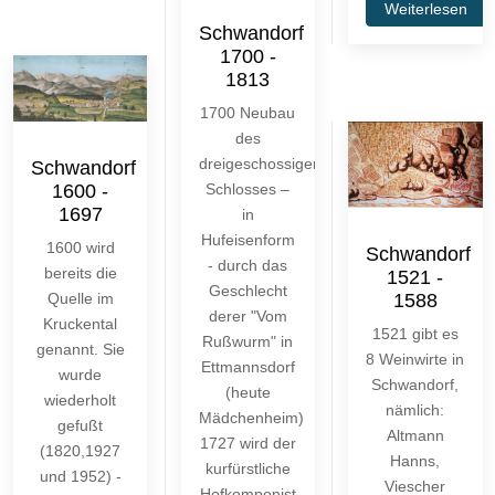
Weiterlesen
Schwandorf
1700 -
1813
1700 Neubau
des
dreigeschossigen
Schwandorf
1600 -
Schlosses –
1697
in
Hufeisenform
1600 wird
Schwandorf
- durch das
bereits die
1521 -
Geschlecht
1588
Quelle im
derer "Vom
Kruckental
1521 gibt es
Rußwurm" in
genannt. Sie
8 Weinwirte in
Ettmannsdorf
wurde
Schwandorf,
(heute
wiederholt
nämlich:
Mädchenheim)
gefußt
Altmann
1727 wird der
(1820,1927
Hanns,
kurfürstliche
und 1952) -
Viescher
Hofkomponist