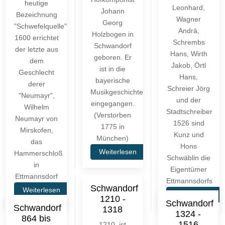
heutige
Leonhard,
Johann
Bezeichnung
Wagner
Georg
"Schwefelquelle"
Andrä,
Holzbogen in
1600 errichtet
Schrembs
Schwandorf
der letzte aus
Hans, Wirth
geboren. Er
dem
Jakob, Örtl
ist in die
Geschlecht
Hans,
bayerische
derer
Schreier Jörg
Musikgeschichte
"Neumayr",
und der
eingegangen.
Wilhelm
Stadtschreiber
(Verstorben
Neumayr von
1526 sind
1775 in
Mirskofen,
Kunz und
München)
das
Hons
Weiterlesen
Hammerschloß
Schwäblin die
in
Eigentümer
Ettmannsdorf
Ettmannsdorfs
Schwandorf
Weiterlesen
Weiterlesen
1210 -
Schwandorf
Schwandorf
1318
1324 -
864 bis
1516
1210 ist