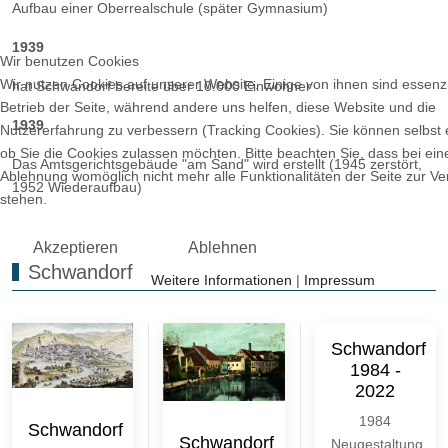
Aufbau einer Oberrealschule (später Gymnasium)
1939
Wir benutzen Cookies
Wir nutzen Cookies auf unserer Website. Einige von ihnen sind essenzi
hat Schwandorf bereite über 10.000 Einwohner
Betrieb der Seite, während andere uns helfen, diese Website und die
1939
Nutzererfahrung zu verbessern (Tracking Cookies). Sie können selbst 
ob Sie die Cookies zulassen möchten. Bitte beachten Sie, dass bei ein
Das Amtsgerichtsgebäude "am Sand" wird erstellt (1945 zerstört,
Ablehnung womöglich nicht mehr alle Funktionalitäten der Seite zur V
1952 Wiederaufbau)
stehen.
Akzeptieren
Ablehnen
Schwandorf
Weitere Informationen
|
Impressum
Schwandorf
1984 -
2022
1984
Schwandorf
Schwandorf
Neugestaltung