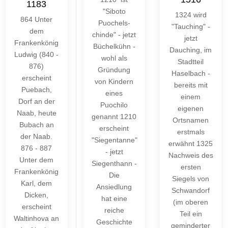
1183
"Siboto
1324 wird
864 Unter
Puochels-
"Tauching" -
dem
chinde" - jetzt
jetzt
Frankenkönig
Büchelkühn -
Dauching, im
Ludwig (840 -
wohl als
Stadtteil
876)
Gründung
Haselbach -
erscheint
von Kindern
bereits mit
Puebach,
eines
einem
Dorf an der
Puochilo
eigenen
Naab, heute
genannt 1210
Ortsnamen
Bubach an
erscheint
erstmals
der Naab.
"Siegentanne"
erwähnt 1325
876 - 887
- jetzt
Nachweis des
Unter dem
Siegenthann -
ersten
Frankenkönig
Die
Siegels von
Karl, dem
Ansiedlung
Schwandorf
Dicken,
hat eine
(im oberen
erscheint
reiche
Teil ein
Waltinhova an
Geschichte
geminderter