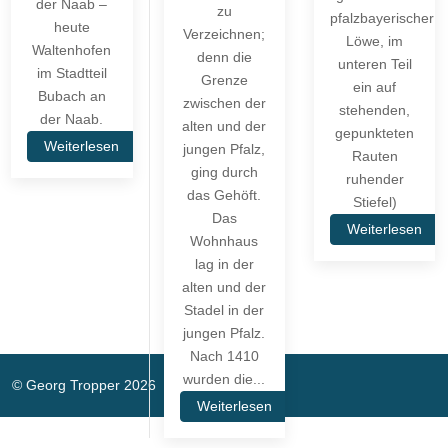
der Naab –
zu
pfalzbayerischer
heute
Verzeichnen;
Löwe, im
Waltenhofen
denn die
unteren Teil
im Stadtteil
Grenze
ein auf
Bubach an
zwischen der
stehenden,
der Naab.
alten und der
gepunkteten
Weiterlesen
jungen Pfalz,
Rauten
ging durch
ruhender
das Gehöft.
Stiefel)
Das
Weiterlesen
Wohnhaus
lag in der
alten und der
Stadel in der
jungen Pfalz.
Nach 1410
wurden die...
© Georg Tropper 2026
Weiterlesen