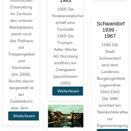
1983
historischen
Entwicklung
1968 Die
Im Zentrum
Knabenrealschule
des unteren
erhält eine
Schwandorf
Marktplatzes
Turnhalle
1939 -
stand noch
1967
1969 Die
das Rathaus
Triumph-
1940 Die
mit
Adler-Werke
Stadt
Treppengiebel
AG Nürnberg
Schwandorf
und
eröffnen ein
wird dem
Dachreiter
Zweigwerk
Landkreis
(bis 1808).
(geschlossen
Burglengenfeld
Rechts davon
1992)
zugeordnet
dargestellt ist
Weiterlesen
1941/1942
der
Die VAW
Zwiebelturm
errichtet ein
über dem...
Steinkohlekraftwe
Weiterlesen
zur
Eigenversorgung