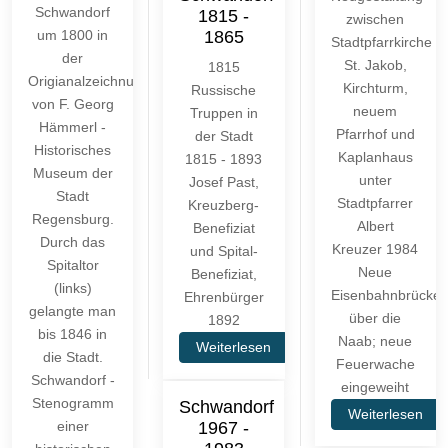
Schwandorf
1815 -
zwischen
1865
um 1800 in
Stadtpfarrkirche
der
St. Jakob,
1815
Origianalzeichnung
Kirchturm,
Russische
von F. Georg
neuem
Truppen in
Hämmerl -
Pfarrhof und
der Stadt
Historisches
Kaplanhaus
1815 - 1893
Museum der
unter
Josef Past,
Stadt
Stadtpfarrer
Kreuzberg-
Regensburg.
Albert
Benefiziat
Durch das
Kreuzer 1984
und Spital-
Spitaltor
Neue
Benefiziat,
(links)
Eisenbahnbrücke
Ehrenbürger
gelangte man
über die
1892
bis 1846 in
Naab; neue
Weiterlesen
die Stadt.
Feuerwache
Schwandorf -
eingeweiht
Stenogramm
Schwandorf
Weiterlesen
einer
1967 -