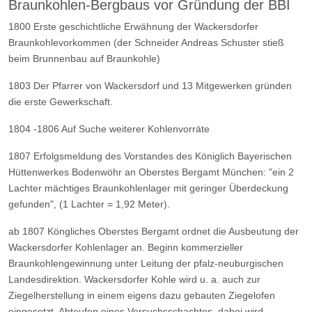
Braunkohlen-Bergbaus vor Gründung
der BBI
1800
Erste geschichtliche Erwähnung der Wackersdorfer
Braunkohlevorkommen
(der Schneider Andreas Schuster stieß
beim Brunnenbau auf Braunkohle)
1803
Der Pfarrer von Wackersdorf und 13 Mitgewerken gründen
die erste
Gewerkschaft.
1804 -1806
Auf Suche weiterer Kohlenvorräte
1807
Erfolgsmeldung des Vorstandes des Königlich Bayerischen
Hüttenwerkes
Bodenwöhr an Oberstes Bergamt München: "ein 2
Lachter mächtiges
Braunkohlenlager mit geringer Überdeckung
gefunden", (1 Lachter = 1,92
Meter).
ab 1807
Köngliches Oberstes Bergamt ordnet die Ausbeutung der
Wackersdorfer
Kohlenlager an. Beginn kommerzieller
Braunkohlengewinnung unter Leitung
der pfalz-neuburgischen
Landesdirektion.
Wackersdorfer Kohle wird u. a. auch zur
Ziegelherstellung in einem eigens dazu gebauten Ziegelofen
eingesetzt.
Abteufen eines Versuchsschachtes, dabei wird