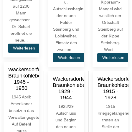
u.
Kippraum-
auf 1200
Aufschlussbeginn
Mangel wird
Mann
der neuen
westlich der
gewachsen.
Felder
Ortschaft
Dr. Scharf
Steinberg und
Steinberg auf
eröffnet die
Loiblweiher.
der Kippe
neue...
Einsatz des
Steinberg-
Weiterlesen
zweiten...
West...
Weiterlesen
Weiterlesen
Wackersdorfer
Braunkohlebergbau
Wackersdorfer
Wackersdorfer
1945 -
Braunkohlebergbau
Braunkohlebe
1950
1929 -
1915 -
1945 April:
1944
1928
Amerikaner
1928/29
1915
besetzen das
Aufschluss
Kriegsgefangene
Verwaltungsgebäude.
und Beginn
treten an
Auf Befehl
des neuen
Stelle der
muss