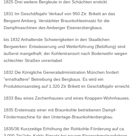
1825
Drei weitere Bergleute in den Schächten erstickt.
1831
Im Geschäftsjahr Verkauf von 950 Ztr. Brikett an das
Bergamt Amberg.
Verstärkter Braunkohleeinsatz für die
Dampfmaschinen des Amberger Eisenerzbergbaus.
bis 1832
Anhaltende Schwierigkeiten in den Staatlichen
Bergwerken: Entwässerung und Wetterführung (Belüftung) sind
äußerst mangelhaft; der Kohlentransort nach Bodenwöhr wegen
schlechter Straßen unrentabel.
1832
Die Königliche Generaladministration München fordert
"ernsthaftere" Betreibung des Bergbaus. Es wird ein
Produktionsanstieg auf 1.320 Ztr Brikett im Geschäftsjahr erreicht.
1833
Bau eines Zechenhauses und eines Knappen-Wohnhauses.
1835
Ersteinsatz einer mit Braunkohle betriebenen Dampf-
Fördermaschine für den Untertage-Braunkohlenbergbau.
1835/36
Kurzzeitige Erhöhung der Rohkohle-Förderung auf ca.
3.000 Ztr/Jahr.
Kohle-Einsatz bei neuem Eisenschmelzverfahren