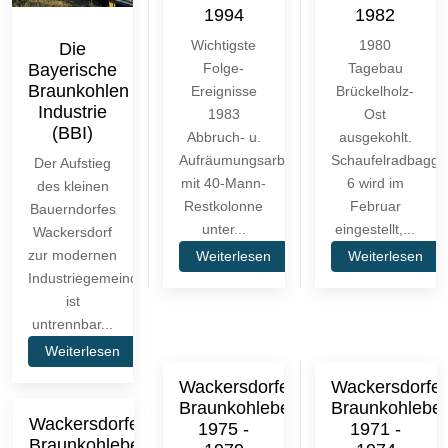
1994
1982
Wichtigste
1980
Die
Bayerische
Folge-
Tagebau
Braunkohlen
Ereignisse
Brückelholz-
Industrie
1983
Ost
(BBI)
Abbruch- u.
ausgekohlt.
Aufräumungsarbeiten
Schaufelradbagge
Der Aufstieg
mit 40-Mann-
6 wird im
des kleinen
Restkolonne
Februar
Bauerndorfes
unter...
eingestellt,...
Wackersdorf
zur modernen
Weiterlesen
Weiterlesen
Industriegemeinde
ist
untrennbar...
Weiterlesen
Wackersdorfer
Wackersdorfer
Braunkohlebergbau
Braunkohlebe
Wackersdorfer
1975 -
1971 -
Braunkohlebergbau