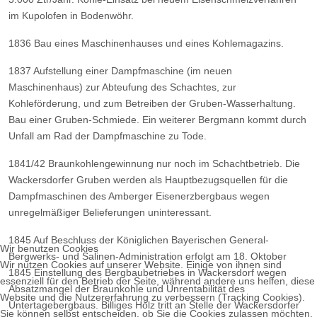
im Kupolofen in Bodenwöhr.
1836
Bau eines Maschinenhauses und eines Kohlemagazins.
1837
Aufstellung einer Dampfmaschine (im neuen
Maschinenhaus) zur Abteufung des Schachtes, zur
Kohleförderung,
und zum Betreiben der Gruben-Wasserhaltung.
Bau einer Gruben-Schmiede.
Ein weiterer Bergmann kommt durch
Unfall am Rad der Dampfmaschine zu Tode.
1841/42
Braunkohlengewinnung nur noch im Schachtbetrieb.
Die
Wackersdorfer Gruben werden als Hauptbezugsquellen für die
Dampfmaschinen des Amberger
Eisenerzbergbaus wegen
unregelmäßiger Belieferungen uninteressant.
1845
Auf Beschluss der Königlichen Bayerischen General-
Wir benutzen Cookies
Bergwerks- und Salinen-Administration erfolgt am 18.
Oktober
Wir nutzen Cookies auf unserer Website. Einige von ihnen sind
1845 Einstellung des Bergbaubetriebes in Wackersdorf wegen
essenziell für den Betrieb der Seite, während andere uns helfen, diese
Absatzmangel der Braunkohle und
Unrentabilität des
Website und die Nutzererfahrung zu verbessern (Tracking Cookies).
Untertagebergbaus.
Billiges Holz tritt an Stelle der Wackersdorfer
Sie können selbst entscheiden, ob Sie die Cookies zulassen möchten.