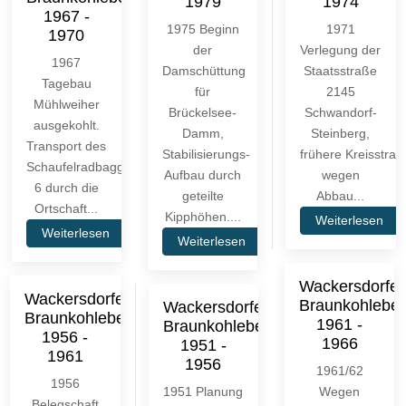
1979
1974
1967 -
1975 Beginn
1971
1970
der
Verlegung der
1967
Damschüttung
Staatsstraße
Tagebau
für
2145
Mühlweiher
Brückelsee-
Schwandorf-
ausgekohlt.
Damm,
Steinberg,
Transport des
Stabilisierungs-
frühere Kreisstraß
Schaufelradbaggerers
Aufbau durch
wegen
6 durch die
geteilte
Abbau...
Ortschaft...
Kipphöhen....
Weiterlesen
Weiterlesen
Weiterlesen
Wackersdorfer
Wackersdorfer
Braunkohlebe
Wackersdorfer
Braunkohlebergbau
1961 -
Braunkohlebergbau
1956 -
1966
1951 -
1961
1956
1961/62
1956
1951 Planung
Wegen
Belegschaft