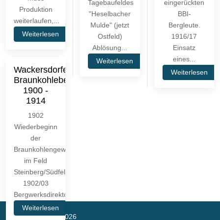
Tagebaufeldes
eingerückten
Produktion
"Heselbacher
BBI-
weiterlaufen,...
Mulde" (jetzt
Bergleute.
Weiterlesen
Ostfeld)
1916/17
Ablösung...
Einsatz
eines...
Weiterlesen
Wackersdorfer
Weiterlesen
Braunkohlebergbau
1900 -
1914
1902
Wiederbeginn
der
Braunkohlengewinnung
im Feld
Steinberg/Südfeld.
1902/03
Bergwerksdirektor...
Weiterlesen
© Georg Tropper 2026