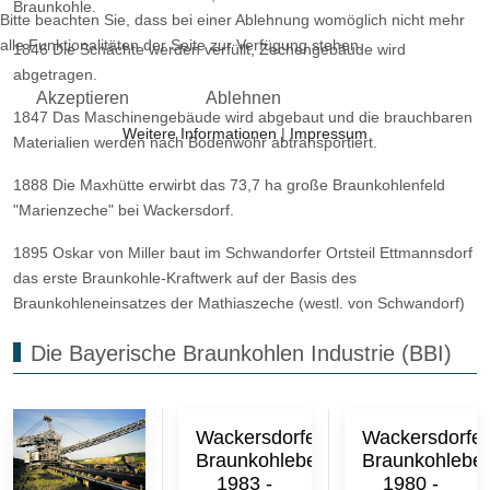
Braunkohle.
Bitte beachten Sie, dass bei einer Ablehnung womöglich nicht mehr
alle Funktionalitäten der Seite zur Verfügung stehen.
1846
Die Schächte werden verfüllt, Zechengebäude wird
abgetragen.
Akzeptieren
Ablehnen
1847
Das Maschinengebäude wird abgebaut und die brauchbaren
Weitere Informationen
|
Impressum
Materialien werden nach Bodenwöhr abtransportiert.
1888
Die Maxhütte erwirbt das 73,7 ha große Braunkohlenfeld
"Marienzeche" bei Wackersdorf.
1895
Oskar von Miller baut im Schwandorfer Ortsteil Ettmannsdorf
das erste Braunkohle-Kraftwerk auf der Basis des
Braunkohleneinsatzes der Mathiaszeche (westl. von Schwandorf)
Die Bayerische Braunkohlen Industrie (BBI)
Wackersdorfer
Wackersdorfer
Braunkohlebergbau
Braunkohlebe
1983 -
1980 -