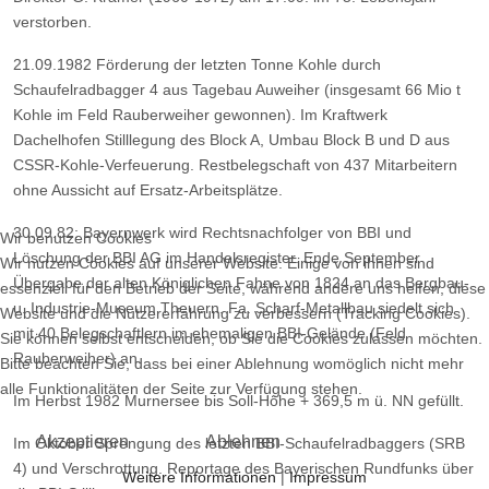
verstorben.
21.09.1982 Förderung der letzten Tonne Kohle durch
Schaufelradbagger 4 aus Tagebau Auweiher (insgesamt 66
Mio t
Kohle im Feld Rauberweiher gewonnen).
Im Kraftwerk
Dachelhofen Stilllegung des Block A, Umbau Block B und D aus
CSSR-Kohle-Verfeuerung.
Restbelegschaft von 437 Mitarbeitern
ohne Aussicht auf Ersatz-Arbeitsplätze.
30.09.82: Bayernwerk wird Rechtsnachfolger von BBI und
Wir benutzen Cookies
Löschung der BBI AG im Handelsregister.
Ende September
Wir nutzen Cookies auf unserer Website. Einige von ihnen sind
Übergabe der alten Königlichen Fahne von 1824 an das Bergbau-
essenziell für den Betrieb der Seite, während andere uns helfen, diese
u. Industrie-Museum Theuern.
Fa. Scharf-Metallbau siedelt sich
Website und die Nutzererfahrung zu verbessern (Tracking Cookies).
mit 40 Belegschaftlern im ehemaligen BBI-Gelände (Feld
Sie können selbst entscheiden, ob Sie die Cookies zulassen möchten.
Rauberweiher) an.
Bitte beachten Sie, dass bei einer Ablehnung womöglich nicht mehr
alle Funktionalitäten der Seite zur Verfügung stehen.
Im Herbst 1982 Murnersee bis Soll-Höhe + 369,5 m ü. NN gefüllt.
Akzeptieren
Ablehnen
Im Oktober Sprengung des letzten BBI-Schaufelradbaggers (SRB
4) und Verschrottung.
Reportage des Bayerischen Rundfunks über
Weitere Informationen
|
Impressum