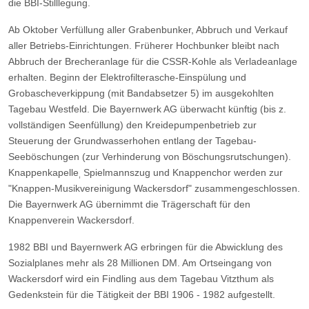
die BBI-Stilllegung.
Ab Oktober Verfüllung aller Grabenbunker, Abbruch und Verkauf
aller Betriebs-Einrichtungen.
Früherer Hochbunker bleibt nach
Abbruch der Brecheranlage für die CSSR-Kohle als Verladeanlage
erhalten.
Beginn der Elektrofilterasche-Einspülung und
Grobascheverkippung (mit Bandabsetzer 5) im ausgekohlten
Tagebau Westfeld.
Die Bayernwerk AG überwacht künftig (bis z.
vollständigen Seenfüllung) den Kreidepumpenbetrieb zur
Steuerung
der Grundwasserhohen entlang der Tagebau-
Seeböschungen (zur Verhinderung von Böschungsrutschungen).
Knappenkapelle
Spielmannszug und Knappenchor werden zur
,
"Knappen-Musikvereinigung Wackersdorf"
zusammengeschlossen.
Die Bayernwerk AG übernimmt die Trägerschaft für den
Knappenverein Wackersdorf.
1982
BBI und Bayernwerk AG erbringen für die Abwicklung des
Sozialplanes mehr als 28 Millionen DM.
Am Ortseingang von
Wackersdorf wird ein Findling aus dem Tagebau Vitzthum als
Gedenkstein für die Tätigkeit
der BBI 1906 - 1982 aufgestellt.