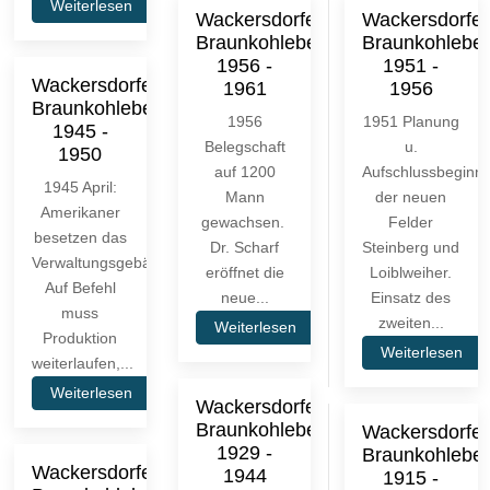
Weiterlesen
Wackersdorfer
Wackersdorfer
Braunkohlebergbau
Braunkohlebe
1956 -
1951 -
Wackersdorfer
1961
1956
Braunkohlebergbau
1956
1951 Planung
1945 -
Belegschaft
u.
1950
auf 1200
Aufschlussbeginn
1945 April:
Mann
der neuen
Amerikaner
gewachsen.
Felder
besetzen das
Dr. Scharf
Steinberg und
Verwaltungsgebäude.
eröffnet die
Loiblweiher.
Auf Befehl
neue...
Einsatz des
muss
zweiten...
Weiterlesen
Produktion
Weiterlesen
weiterlaufen,...
Weiterlesen
Wackersdorfer
Braunkohlebergbau
Wackersdorfer
1929 -
Braunkohlebe
Wackersdorfer
1944
1915 -