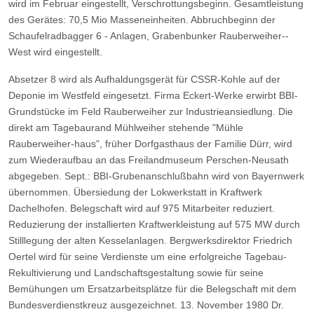
wird im Februar eingestellt, Verschrottungsbeginn. Gesamtleistung
des Gerätes: 70,5 Mio
Masseneinheiten.
Abbruchbeginn der
Schaufelradbagger 6 - Anlagen, Grabenbunker Rauberweiher--
West wird eingestellt.
Absetzer 8 wird als Aufhaldungsgerät für CSSR-Kohle auf der
Deponie im Westfeld eingesetzt.
Firma Eckert-Werke erwirbt BBI-
Grundstücke im Feld Rauberweiher zur Industrieansiedlung.
Die
direkt am Tagebaurand Mühlweiher stehende "Mühle
Rauberweiher-haus", früher Dorfgasthaus der Familie
Dürr, wird
zum Wiederaufbau an das Freilandmuseum Perschen-Neusath
abgegeben.
Sept.: BBI-Grubenanschlußbahn wird von Bayernwerk
übernommen.
Übersiedung der Lokwerkstatt in Kraftwerk
Dachelhofen.
Belegschaft wird auf 975 Mitarbeiter reduziert.
Reduzierung der installierten Kraftwerkleistung auf 575 MW durch
Stilllegung der alten Kesselanlagen.
Bergwerksdirektor Friedrich
Oertel wird für seine Verdienste um eine erfolgreiche Tagebau-
Rekultivierung und
Landschaftsgestaltung sowie für seine
Bemühungen um Ersatzarbeitsplätze für die Belegschaft mit dem
Bundesverdienstkreuz ausgezeichnet.
13. November 1980 Dr.