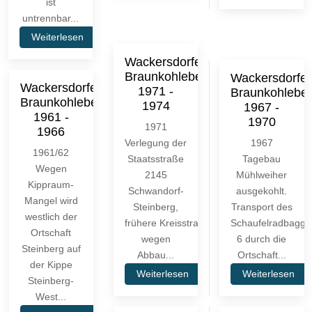
ist
untrennbar...
Weiterlesen
Wackersdorfer
Braunkohlebergbau
Wackersdorfer
Wackersdorfer
1971 -
Braunkohlebe
Braunkohlebergbau
1974
1967 -
1961 -
1970
1971
1966
Verlegung der
1967
1961/62
Staatsstraße
Tagebau
Wegen
2145
Mühlweiher
Kippraum-
Schwandorf-
ausgekohlt.
Mangel wird
Steinberg,
Transport des
westlich der
frühere Kreisstraße)
Schaufelradbagge
Ortschaft
wegen
6 durch die
Steinberg auf
Abbau...
Ortschaft...
der Kippe
Weiterlesen
Weiterlesen
Steinberg-
West...