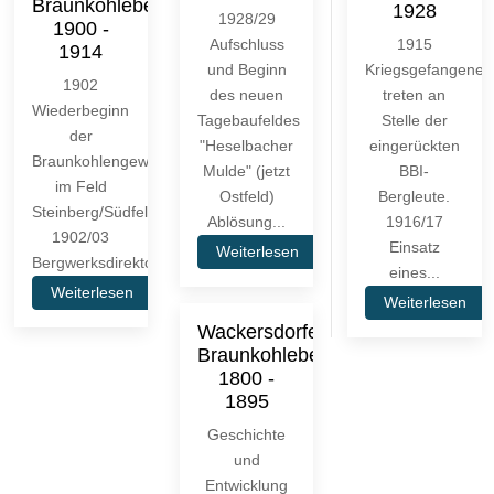
Braunkohlebergbau
1928
1928/29
1900 -
Aufschluss
1915
1914
und Beginn
Kriegsgefangene
1902
des neuen
treten an
Wiederbeginn
Tagebaufeldes
Stelle der
der
"Heselbacher
eingerückten
Braunkohlengewinnung
Mulde" (jetzt
BBI-
im Feld
Ostfeld)
Bergleute.
Steinberg/Südfeld.
Ablösung...
1916/17
1902/03
Einsatz
Weiterlesen
Bergwerksdirektor...
eines...
Weiterlesen
Weiterlesen
Wackersdorfer
Braunkohlebergbau
1800 -
1895
Geschichte
und
Entwicklung