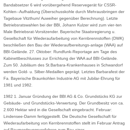
Bandabsetzer 6 wird vorübergehend
Reservegerät für CSSR-
Kohlen--Aufhaldung (Überschusskohle durch Mehrausbringen der
Tagebaue Vitzthum/
Auweiher gegenüber Berechnung).
Letzte
Betriebsratswahlen bei der BBI, Johann Kulzer wird zum vier-ten
Male Betriebsrat-Vorsitzender.
Bayerische Staatsregierung u.
Gesellschaft für Wiederaufarbeitung von Kernbrennstoffen (DWK)
beschließen den
Bau der Wiederaufbereitungs-anlage (WAA) auf
BBI-Gelände.
27. Oktober: Rundfunk-Reportage am Tage des
Kabinettbeschlusses zur Errichtung der WAA auf BBI-Gelände.
Zum 50. Jubiläum des St.Barbara-Krankenhauses in Schwandorf
werden Gold- u. Silber-Medaillen geprägt.
Letztes Barbarafest der
Fa. Bayerische Braunkohlen Industrie AG mit Jubilar-Ehrung für
1981 und 1982.
1982
1. Januar Gründung der BBI AG & Co. Grundstücks KG zur
Gebäude- und Grundstücks-Verwertung. Der
Grundbesitz von ca.
2.600 Hektar wird in die Gesellschaft eingebracht.
Februar:
Lindensee-Damm fertiggestellt.
Die Deutsche Gesellschaft für
Wiederaufarbeitung von Kernbrennstoffen stellt im Februar Antrag
auf
Raumordnungsverfahren zum Bau einer