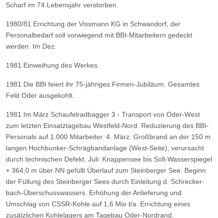
Scharf im 74.Lebensjahr verstorben.
1980/81
Errichtung der Vissmann KG in Schwandorf, der
Personalbedarf soll vorwiegend mit BBI-Mitarbeitern gedeckt
werden.
Im Dez.
1981 Einweihung des Werkes.
1981
Die BBI feiert ihr 75-jähriges Firmen-Jubiläum.
Gesamtes
Feld Oder ausgekohlt.
1981
Im März Schaufelradbagger 3 - Transport von Oder-West
zum letzten Einsatztagebau Westfeld-Nord.
Reduzierung des BBI-
Personals auf 1.000 Mitarbeiter.
4. März: Großbrand an der 150 m
langen Hochbunker-Schrägbandanlage (West-Seite), verursacht
durch
technischen Defekt.
Juli: Knappensee bis Soll-Wasserspiegel
+ 364,0 m über NN gefüllt
Überlauf zum Steinberger See.
Beginn
der Füllung des Steinberger Sees durch Einleitung d. Schrecker-
bach-Überschusswassers.
Erhöhung der Anlieferung und
Umschlag von CSSR-Kohle auf 1,6 Mio t/a.
Errichtung eines
zusätzlichen Kohlelagers am Tagebau Oder-Nordrand.