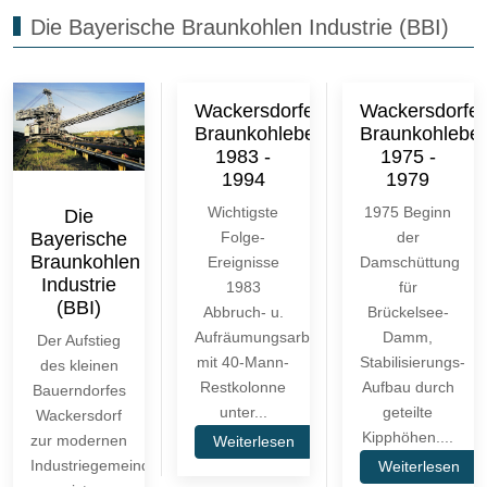
Die Bayerische Braunkohlen Industrie (BBI)
Wackersdorfer
Wackersdorfer
Braunkohlebergbau
Braunkohlebe
1983 -
1975 -
1994
1979
Wichtigste
1975 Beginn
Die
Bayerische
Folge-
der
Braunkohlen
Ereignisse
Damschüttung
Industrie
1983
für
(BBI)
Abbruch- u.
Brückelsee-
Aufräumungsarbeiten
Damm,
Der Aufstieg
mit 40-Mann-
Stabilisierungs-
des kleinen
Restkolonne
Aufbau durch
Bauerndorfes
unter...
geteilte
Wackersdorf
Kipphöhen....
zur modernen
Weiterlesen
Industriegemeinde
Weiterlesen