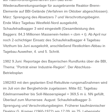
Wiederaufbereitungsanlage für ausgebrannte Reaktor-Brenn-
Elemente
auf BBI-Gelände (Verfahren im Oktober abgeschlossen).
März: Sprengung des Absetzers 7 und Verschrottungsbeginn.
Ende März Tagebau Westfeld-Nord ausgekohlt,
Schaufelradbagger 3 wird eingestellt (Gesamtleistung des
Baggers: 84,3 Millionen Massenein-heiten = cbm + t).
Ab April nur
noch 2-schichtiger Einsatz des Schaufelradbagger 4
Tagebau
Vitzthum bis Juni ausgekohlt, anschließend Restkohlen-Abbau in
Tagebau Auweiher, 4. und 5. Schritt.
1982
9.Juni: Reportage des Bayerischen Rundfunks über die BBI,
Thema: "Porträt einer Industrie-Region".
Der Abschluss-
Betriebsplan
1982/83 mit den geplanten End-Rekultivie-rungsmaßnahmen wird
im Juli von der
Bergbehörde zugelassen.
Mitte 82; Tagebau
Edelmannweiher bis Soll-Wasserspiegel + 369,5 m ü. NN gefüllt,
Überlauf zum Murnersee.
August: Schaufelradbagger 3-
Sprengung und Verschrottungsbeginn.
Früherer kaufmännischer
Direktor G. Kramer (1960-1972) am 17.09. im 75. Lebensjahr