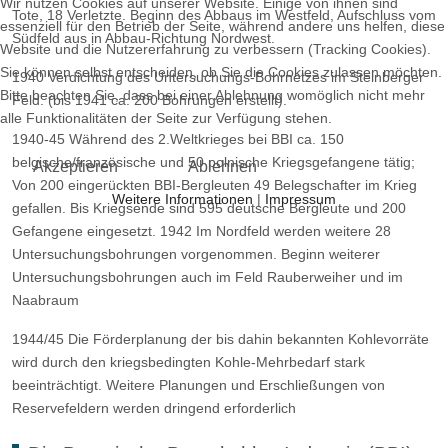
Wir nutzen Cookies auf unserer Website. Einige von ihnen sind
Tote, 18 Verletzte. Beginn des Abbaus im Westfeld, Aufschluss vom
essenziell für den Betrieb der Seite, während andere uns helfen, diese
Südfeld aus in Abbau-Richtung Nordwest.
Website und die Nutzererfahrung zu verbessern (Tracking Cookies).
Sie können selbst entscheiden, ob Sie die Cookies zulassen möchten.
1940 Verdichtung des Untersuchungs-Bohrnetzes im Steinberger
Bitte beachten Sie, dass bei einer Ablehnung womöglich nicht mehr
Feld. (bis 1941 ca. 200 Bohrungen erstellt).
alle Funktionalitäten der Seite zur Verfügung stehen.
1940-45 Während des 2.Weltkrieges bei BBI ca. 150
belgische/französische und 50 polnische Kriegsgefangene tätig;
Akzeptieren
Ablehnen
Von 200 eingerückten BBI-Bergleuten 49 Belegschafter im Krieg
Weitere Informationen
|
Impressum
gefallen. Bis Kriegsende sind 595 deutsche Bergleute und 200
Gefangene eingesetzt. 1942 Im Nordfeld werden weitere 28
Untersuchungsbohrungen vorgenommen. Beginn weiterer
Untersuchungsbohrungen auch im Feld Rauberweiher und im
Naabraum
1944/45 Die Förderplanung der bis dahin bekannten Kohlevorräte
wird durch den kriegsbedingten Kohle-Mehrbedarf stark
beeinträchtigt. Weitere Planungen und Erschließungen von
Reservefeldern werden dringend erforderlich