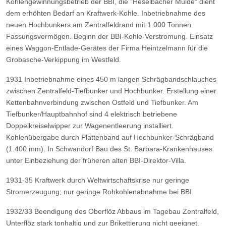
Kohlengewinnungsbetrieb der BBI, die "Heselbacher Mulde" dient
dem erhöhten Bedarf an Kraftwerk-Kohle. Inbetriebnahme des
neuen Hochbunkers am Zentralfeldrand mit 1.000 Tonnen
Fassungsvermögen. Beginn der BBI-Kohle-Verstromung. Einsatz
eines Waggon-Entlade-Gerätes der Firma Heintzelmann für die
Grobasche-Verkippung im Westfeld.
1931 Inbetriebnahme eines 450 m langen Schrägbandschlauches
zwischen Zentralfeld-Tiefbunker und Hochbunker. Erstellung einer
Kettenbahnverbindung zwischen Ostfeld und Tiefbunker. Am
Tiefbunker/Hauptbahnhof sind 4 elektrisch betriebene
Doppelkreiselwipper zur Wagenentleerung installiert.
Kohlenübergabe durch Plattenband auf Hochbunker-Schrägband
(1.400 mm). In Schwandorf Bau des St. Barbara-Krankenhauses
unter Einbeziehung der früheren alten BBI-Direktor-Villa.
1931-35 Kraftwerk durch Weltwirtschaftskrise nur geringe
Stromerzeugung; nur geringe Rohkohlenabnahme bei BBI.
1932/33 Beendigung des Oberflöz Abbaus im Tagebau Zentralfeld,
Unterflöz stark tonhaltig und zur Brikettierung nicht geeignet.