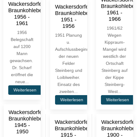
Wackersdorfer
Braunkohlebe
Wackersdorfer
Braunkohlebergbau
1961 -
Braunkohlebergbau
1956 -
1966
1951 -
1961
1956
1961/62
1956
1951 Planung
Wegen
Belegschaft
u.
Kippraum-
auf 1200
Aufschlussbeginn
Mangel wird
Mann
der neuen
westlich der
gewachsen.
Felder
Ortschaft
Dr. Scharf
Steinberg und
Steinberg auf
eröffnet die
Loiblweiher.
der Kippe
neue...
Einsatz des
Steinberg-
Weiterlesen
zweiten...
West...
Weiterlesen
Weiterlesen
Wackersdorfer
Braunkohlebergbau
Wackersdorfer
Wackersdorfer
1945 -
Braunkohlebergbau
Braunkohlebe
1950
1915 -
1900 -