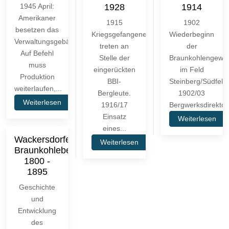
1945 April:
1928
1914
Amerikaner
1915
1902
besetzen das
Kriegsgefangene
Wiederbeginn
Verwaltungsgebäude.
treten an
der
Auf Befehl
Stelle der
Braunkohlengewi
muss
eingerückten
im Feld
Produktion
BBI-
Steinberg/Südfeld.
weiterlaufen,...
Bergleute.
1902/03
Weiterlesen
1916/17
Bergwerksdirektor.
Einsatz
Weiterlesen
eines...
Wackersdorfer
Weiterlesen
Braunkohlebergbau
1800 -
1895
Geschichte
und
Entwicklung
des