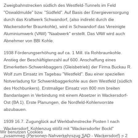
Zweigbahnstrecken südlich des Westfeld-Tunnels im Feld
"Oswaldmulde" bzw. "Südfeld". Auf Basis der Energieversorgung
durch das Kraftwerk Schwandorf, (also indirekt durch die
Wackersdorfer Braunkohle), wird in Schwandorf das Vereinigte
Aluminiumwerk (VAW) "Naabwerk" erstellt. Das VAW wird auch
Abnehmer von BBI Kohle.
1938 Förderungserhöhung auf ca. 1 Mill. t/a Rohbraunkohle.
Anstieg der Beschäftigtenzahl auf 600. Anschaffung eines
Eimerketten-Schwenkbaggers (Gleisbetrieb) der Firma Buckau R.
Wolf zum Einsatz im Tagebau "Westfeld". Bau einer speziellen
Notverladung für Schwenkbaggerkohle aus dem Westfeld (südlich
des Hochbunkers). Erstmaliger Einsatz von 800 mm breiten
Bandanlagen in Verbindung mit einem Absetzer in Wackersdorf-
Ost (BA 1). Erste Planungen, die Nordfeld-Kohlenvorräte
abzubauen.
1939 16.7. Zugunglück auf Werkbahnstrecke Posten I nach
Wackersdorf: Kohlenzug stößt mit "Wackersdorfer Bockl"
Wir benutzen Cookies
zusammen (Personen-Nahverkehrszug SAD - Wackersdorf) = 2