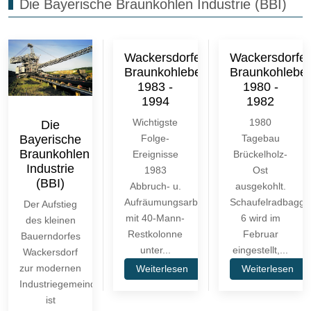
Die Bayerische Braunkohlen Industrie (BBI)
Wackersdorfer
Wackersdorfer
Braunkohlebergbau
Braunkohlebe
1983 -
1980 -
1994
1982
Wichtigste
1980
Die
Bayerische
Folge-
Tagebau
Braunkohlen
Ereignisse
Brückelholz-
Industrie
1983
Ost
(BBI)
Abbruch- u.
ausgekohlt.
Aufräumungsarbeiten
Schaufelradbagge
Der Aufstieg
mit 40-Mann-
6 wird im
des kleinen
Restkolonne
Februar
Bauerndorfes
unter...
eingestellt,...
Wackersdorf
zur modernen
Weiterlesen
Weiterlesen
Industriegemeinde
ist