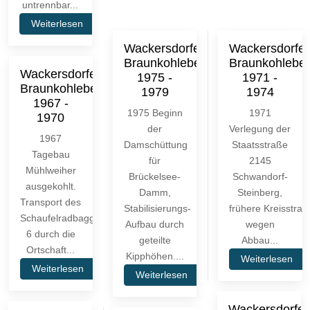
untrennbar...
Weiterlesen
Wackersdorfer
Wackersdorfer
Braunkohlebergbau
Braunkohlebe
Wackersdorfer
1975 -
1971 -
Braunkohlebergbau
1979
1974
1967 -
1975 Beginn
1971
1970
der
Verlegung der
1967
Damschüttung
Staatsstraße
Tagebau
für
2145
Mühlweiher
Brückelsee-
Schwandorf-
ausgekohlt.
Damm,
Steinberg,
Transport des
Stabilisierungs-
frühere Kreisstraß
Schaufelradbaggerers
Aufbau durch
wegen
6 durch die
geteilte
Abbau...
Ortschaft...
Kipphöhen....
Weiterlesen
Weiterlesen
Weiterlesen
Wackersdorfer