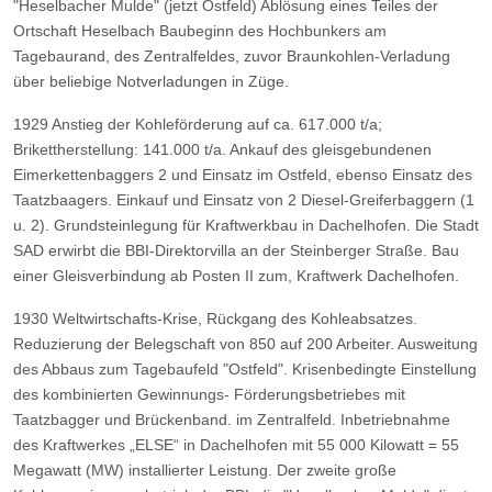
"Heselbacher Mulde" (jetzt Ostfeld) Ablösung eines Teiles der
Ortschaft Heselbach Baubeginn des Hochbunkers am
Tagebaurand, des Zentralfeldes, zuvor Braunkohlen-Verladung
über beliebige Notverladungen in Züge.
1929 Anstieg der Kohleförderung auf ca. 617.000 t/a;
Brikettherstellung: 141.000 t/a. Ankauf des gleisgebundenen
Eimerkettenbaggers 2 und Einsatz im Ostfeld, ebenso Einsatz des
Taatzbaagers. Einkauf und Einsatz von 2 Diesel-Greiferbaggern (1
u. 2). Grundsteinlegung für Kraftwerkbau in Dachelhofen. Die Stadt
SAD erwirbt die BBI-Direktorvilla an der Steinberger Straße. Bau
einer Gleisverbindung ab Posten II zum, Kraftwerk Dachelhofen.
1930 Weltwirtschafts-Krise, Rückgang des Kohleabsatzes.
Reduzierung der Belegschaft von 850 auf 200 Arbeiter. Ausweitung
des Abbaus zum Tagebaufeld "Ostfeld". Krisenbedingte Einstellung
des kombinierten Gewinnungs- Förderungsbetriebes mit
Taatzbagger und Brückenband. im Zentralfeld. Inbetriebnahme
des Kraftwerkes „ELSE“ in Dachelhofen mit 55 000 Kilowatt = 55
Megawatt (MW) installierter Leistung. Der zweite große