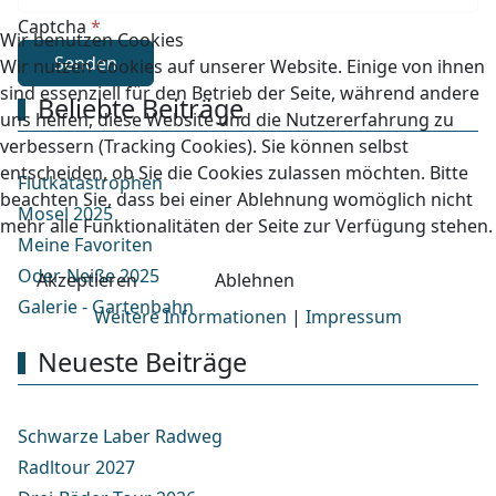
Captcha
*
Wir benutzen Cookies
Senden
Wir nutzen Cookies auf unserer Website. Einige von ihnen
sind essenziell für den Betrieb der Seite, während andere
Beliebte Beiträge
uns helfen, diese Website und die Nutzererfahrung zu
verbessern (Tracking Cookies). Sie können selbst
entscheiden, ob Sie die Cookies zulassen möchten. Bitte
Flutkatastrophen
beachten Sie, dass bei einer Ablehnung womöglich nicht
Mosel 2025
mehr alle Funktionalitäten der Seite zur Verfügung stehen.
Meine Favoriten
Oder-Neiße 2025
Akzeptieren
Ablehnen
Galerie - Gartenbahn
Weitere Informationen
|
Impressum
Neueste Beiträge
Schwarze Laber Radweg
Radltour 2027