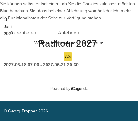
Sie können selbst entscheiden, ob Sie die Cookies zulassen möchten.
Details
Bitte beachten Sie, dass bei einer Ablehnung womöglich nicht mehr
alle Funktionalitäten der Seite zur Verfügung stehen.
18
Juni
Akzeptieren
Ablehnen
2027
Radltour 2027
Weitere Informationen
|
Impressum
AS
2027-06-18
07:00
-
2027-06-21
20:30
Details
Powered by
iCagenda
© Georg Tropper 2026