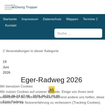
Mobile Menu Toggle
Startseite
Impressum
Datenschutz
Wappen
Termine
Kontakt
Suchen
2 Veranstaltungen in dieser Kategorie
19
Juni
2026
Eger-Radweg 2026
Wir benutzen Cookies
AS
Wir nutzen Cookies auf unserer Website. Einige von ihnen sind
2026-06-19
07:00
-
2026-06-21
20:00
essenziell für den Betrieb der Seite, während andere uns helfen, diese
Eger-Radweg
Website und die Nutzererfahrung zu verbessern (Tracking Cookies).