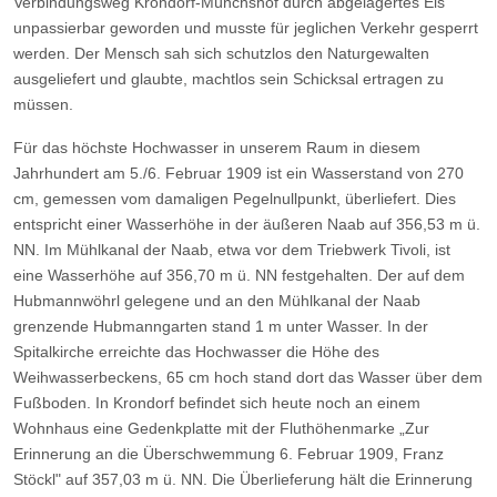
Verbindungsweg Krondorf-Münchshöf durch abgelagertes Eis
unpassierbar geworden und musste für jeglichen Verkehr gesperrt
werden. Der Mensch sah sich schutzlos den Naturgewalten
ausgeliefert und glaubte, machtlos sein Schicksal ertragen zu
müssen.
Für das höchste Hochwasser in unserem Raum in diesem
Jahrhundert am 5./6. Februar 1909 ist ein Wasserstand von 270
cm, gemessen vom damaligen Pegelnullpunkt, überliefert. Dies
entspricht einer Wasserhöhe in der äußeren Naab auf 356,53 m ü.
NN. Im Mühlkanal der Naab, etwa vor dem Triebwerk Tivoli, ist
eine Wasserhöhe auf 356,70 m ü. NN festgehalten. Der auf dem
Hubmannwöhrl gelegene und an den Mühlkanal der Naab
grenzende Hubmanngarten stand 1 m unter Wasser. In der
Spitalkirche erreichte das Hochwasser die Höhe des
Weihwasserbeckens, 65 cm hoch stand dort das Wasser über dem
Fußboden. In Krondorf befindet sich heute noch an einem
Wohnhaus eine Gedenkplatte mit der Fluthöhenmarke „Zur
Erinnerung an die Überschwemmung 6. Februar 1909, Franz
Stöckl" auf 357,03 m ü. NN. Die Überlieferung hält die Erinnerung